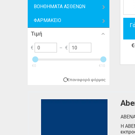
ΒΟΗΘΗΜΑΤΑ ΑΣΘΕΝΩΝ
ΦΑΡΜΑΚΕΙΟ
Γά
Τιμή
€
€
–
€
‎€
0
‎€
10
Επαναφορά φόρμας
Abe
ABEN
Η ABEN
εκπρο