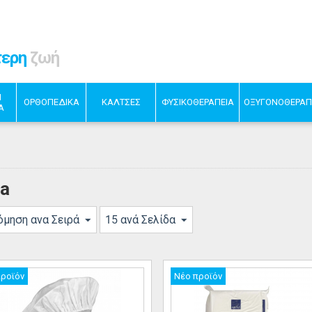
τερη
ζωή
Η
ΟΡΘΟΠΕΔΙΚΑ
ΚΑΛΤΣΕΣ
ΦΥΣΙΚΟΘΕΡΑΠΕΙΑ
ΟΞΥΓΟΝΟΘΕΡΑΠ
Α
a
όμηση ανα Σειρά
15 ανά Σελίδα
προϊόν
Νέο προϊόν