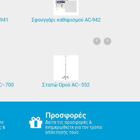
-941
Σφουγγάρι καθαρισμού AC-942
AC–700
Στατώ Ορού AC–552
Προσφορές
σε
Δείτε τις προσφορές &
ς &
ενημερωθείτε για τον τρόπο
απόκτησής τους