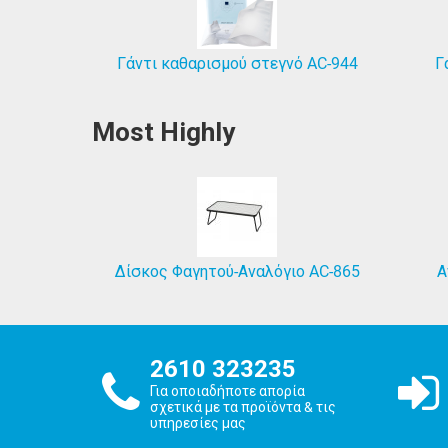
Γάντι καθαρισμού στεγνό AC-944
Γ
Most Highly
Πιεσόμετρο Αναλογικό Alfacare A-PLUS
Δίσκος Φαγητού-Αναλόγιο AC-865
Α
2610 323235
Για οποιαδήποτε απορία
σχετικά με τα προϊόντα & τις
υπηρεσίες μας