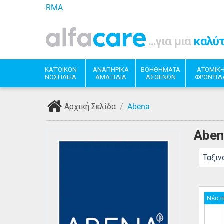
RMA
...για μια
καλύ
ΚΑΤ'ΟΙΚΟΝ
ΑΝΑΠΗΡΙΚΑ
ΒΟΗΘΗΜΑΤΑ
ΑΤΟΜΙΚ
ΝΟΣΗΛΕΙΑ
ΑΜΑΞΙΔΙΑ
ΑΣΘΕΝΩΝ
ΦΡΟΝΤΙΔ
Αρχική Σελίδα
/
Abena
Aben
Ταξιν
Νέο 