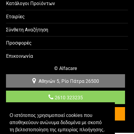
Κατάλογοι Προϊόντων
Εταιρίες
Σύνθετη Αναζήτηση
Προσφορές
Επικοινωνία
©
Alfacare
Αθηνών 5, Ρίο
Πάτρα
26500
2610 323235
Επικοινωνία
Ο ιστότοπος χρησιμοποιεί cookies που
αποθηκεύουν ανώνυμα δεδομένα με σκοπό
Κατασκευή & Προώθηση E-shop YES Internet
τη βελτιστοποίηση της εμπειρίας πλοήγησης.