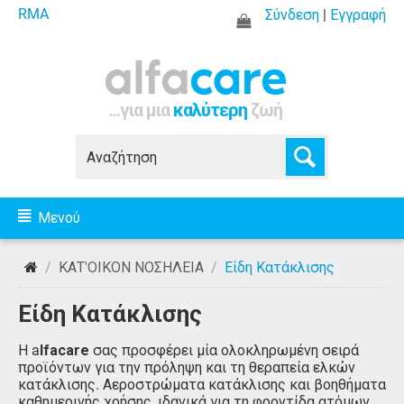
RMA
Σύνδεση
|
Εγγραφή
...για μια
καλύτερη
ζωή
Μενού
/
ΚΑΤ'ΟΙΚΟΝ ΝΟΣΗΛΕΙΑ
/
Είδη Κατάκλισης
Είδη Κατάκλισης
Η a
lfacare
σας προσφέρει μία ολοκληρωμένη σειρά
προϊόντων για την πρόληψη και τη θεραπεία ελκών
κατάκλισης. Αεροστρώματα κατάκλισης και βοηθήματα
καθημερινής χρήσης, ιδανικά για τη φροντίδα ατόμων