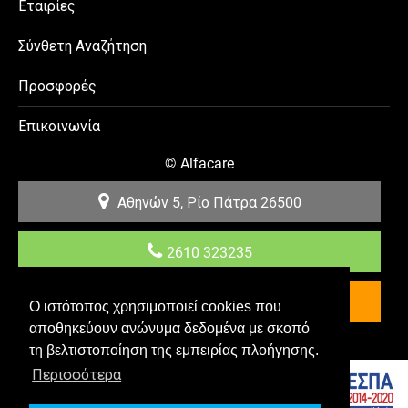
Εταιρίες
Σύνθετη Αναζήτηση
Προσφορές
Επικοινωνία
©
Alfacare
Αθηνών 5, Ρίο
Πάτρα
26500
2610 323235
Επικοινωνία
Ο ιστότοπος χρησιμοποιεί cookies που
αποθηκεύουν ανώνυμα δεδομένα με σκοπό
Κατασκευή & Προώθηση E-shop YES Internet
τη βελτιστοποίηση της εμπειρίας πλοήγησης.
Περισσότερα