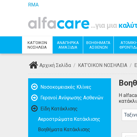
RMA
...για μια
καλύ
ΚΑΤ'ΟΙΚΟΝ
ΑΝΑΠΗΡΙΚΑ
ΒΟΗΘΗΜΑΤΑ
ΑΤΟΜΙΚ
ΝΟΣΗΛΕΙΑ
ΑΜΑΞΙΔΙΑ
ΑΣΘΕΝΩΝ
ΦΡΟΝΤΙΔ
Αρχική Σελίδα
/
ΚΑΤ'ΟΙΚΟΝ ΝΟΣΗΛΕΙΑ
/
Ε
Βοηθ
Νοσοκομειακές Κλίνες
Η alfac
Γερανοί Ανύψωσης Ασθενών
κατάκλι
Είδη Κατάκλισης
Ταξιν
Αεροστρώματα Κατάκλισης
Βοηθήματα Κατάκλισης