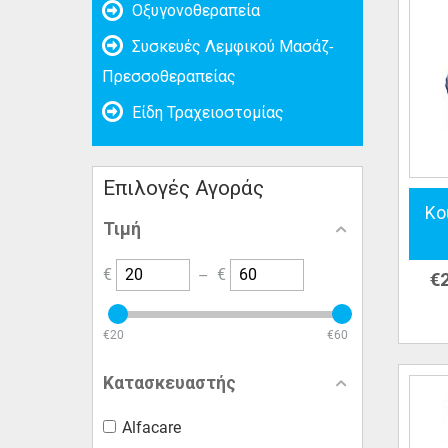
Οξυγονοθεραπεία
Συσκευές Λεμφικού Μασάζ-
Πρεσσοθεραπείας
Είδη Τραχειοστομίας
Επιλογές Αγοράς
Κο
Τιμή
€
–
€
€
‎€
20
‎€
60
Κατασκευαστής
Alfacare