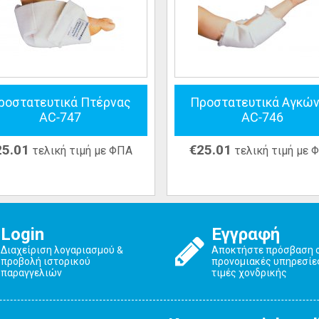
ροστατευτικά Πτέρνας
Προστατευτικά Αγκώ
AC-747
AC-746
25.01
€
25.01
τελική τιμή με ΦΠΑ
τελική τιμή με 
Login
Εγγραφή
Διαχείριση λογαριασμού &
Αποκτήστε πρόσβαση 
προβολή ιστορικού
προνομιακές υπηρεσίε
παραγγελιών
τιμές χονδρικής