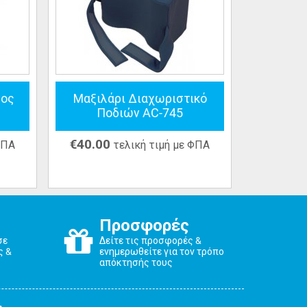
νος
Μαξιλάρι Διαχωριστικό
Ποδιών AC-745
€
40.00
ΦΠΑ
τελική τιμή με ΦΠΑ
Προσφορές
σε
Δείτε τις προσφορές &
ς &
ενημερωθείτε για τον τρόπο
απόκτησής τους