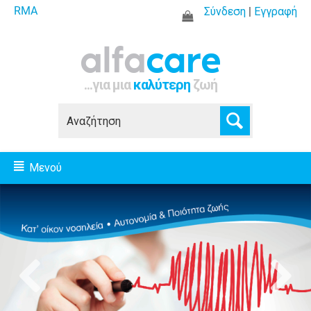
RMA
Σύνδεση
|
Εγγραφή
...για μια
καλύτερη
ζωή
Μενού