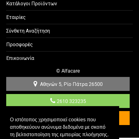
Κατάλογοι Προϊόντων
Εταιρίες
Σύνθετη Αναζήτηση
Προσφορές
Επικοινωνία
©
Alfacare
Αθηνών 5, Ρίο
Πάτρα
26500
2610 323235
Επικοινωνία
Ο ιστότοπος χρησιμοποιεί cookies που
αποθηκεύουν ανώνυμα δεδομένα με σκοπό
Κατασκευή & Προώθηση E-shop YES Internet
τη βελτιστοποίηση της εμπειρίας πλοήγησης.