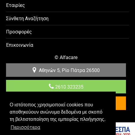
Εταιρίες
Σύνθετη Αναζήτηση
Προσφορές
Επικοινωνία
©
Alfacare
Αθηνών 5, Ρίο
Πάτρα
26500
2610 323235
Επικοινωνία
Ο ιστότοπος χρησιμοποιεί cookies που
αποθηκεύουν ανώνυμα δεδομένα με σκοπό
Κατασκευή & Προώθηση E-shop YES Internet
τη βελτιστοποίηση της εμπειρίας πλοήγησης.
Περισσότερα