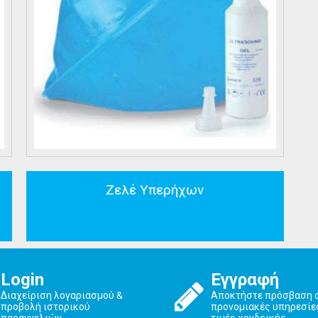
Ζελέ Υπερήχων
Login
Εγγραφή
Διαχείριση λογαριασμού &
Αποκτήστε πρόσβαση 
προβολή ιστορικού
προνομιακές υπηρεσίε
παραγγελιών
τιμές χονδρικής