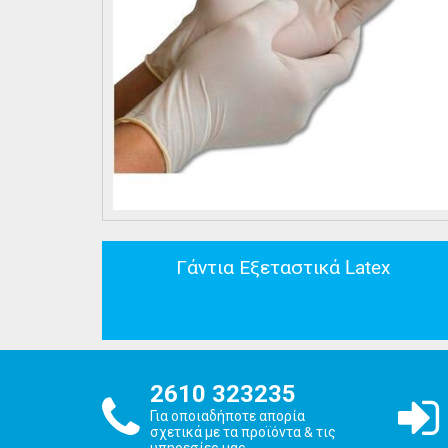
Γάντια Εξεταστικά Latex
2610 323235
Για οποιαδήποτε απορία
σχετικά με τα προϊόντα & τις
υπηρεσίες μας