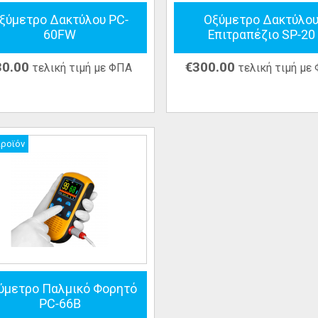
ξύμετρο Δακτύλου PC-
Οξύμετρο Δακτύλο
60FW
Επιτραπέζιο SP-20
30.00
€
300.00
τελική τιμή με ΦΠΑ
τελική τιμή με
προϊόν
ύμετρο Παλμικό Φορητό
PC-66B