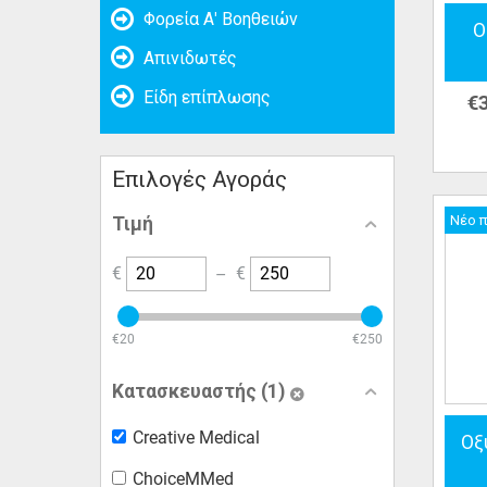
Φορεία Α' Βοηθειών
Ο
Απινιδωτές
Είδη επίπλωσης
€
Επιλογές Αγοράς
Νέο 
Τιμή
€
–
€
‎€
20
‎€
250
Κατασκευαστής (1)
Creative Medical
Οξ
ChoiceMMed