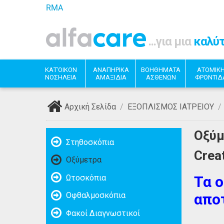
RMA
...για μια
καλύ
ΚΑΤ'ΟΙΚΟΝ
ΑΝΑΠΗΡΙΚΑ
ΒΟΗΘΗΜΑΤΑ
ΑΤΟΜΙΚ
ΝΟΣΗΛΕΙΑ
ΑΜΑΞΙΔΙΑ
ΑΣΘΕΝΩΝ
ΦΡΟΝΤΙΔ
Αρχική Σελίδα
/
ΕΞΟΠΛΙΣΜΟΣ ΙΑΤΡΕΙΟΥ
/
Οξύμ
Στηθοσκόπια
Crea
Οξύμετρα
Ωτοσκόπια
Τα 
απο
Οφθαλμοσκόπια
Φακοί Διαγνωστικοί