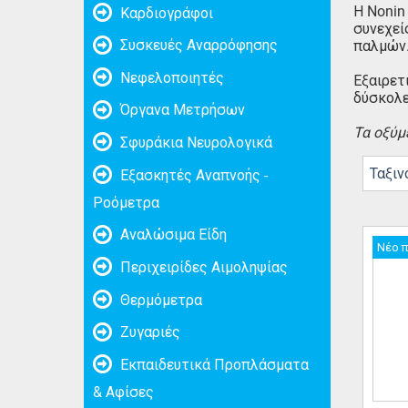
Η Nonin
Καρδιογράφοι
συνεχεί
Συσκευές Αναρρόφησης
παλμών
Νεφελοποιητές
Εξαιρετ
δύσκολε
Όργανα Μετρήσων
Τα οξύμ
Σφυράκια Νευρολογικά
Ταξιν
Εξασκητές Αναπνοής -
Ροόμετρα
Αναλώσιμα Είδη
Νέο 
Περιχειρίδες Αιμοληψίας
Θερμόμετρα
Ζυγαριές
Εκπαιδευτικά Προπλάσματα
& Αφίσες