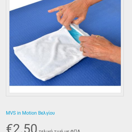
MVS in Motion Βελγίου
€
2.50
τελική τιμή με ΦΠΑ