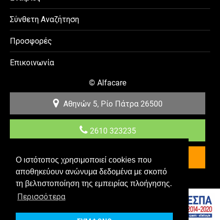
Σύνθετη Αναζήτηση
Προσφορές
Επικοινωνία
©
Alfacare
Αθηνών 5, Ρίο
Πάτρα
26500
2610 323235
Επικοινωνία
Ο ιστότοπος χρησιμοποιεί cookies που
αποθηκεύουν ανώνυμα δεδομένα με σκοπό
Κατασκευή & Προώθηση E-shop YES Internet
τη βελτιστοποίηση της εμπειρίας πλοήγησης.
Περισσότερα